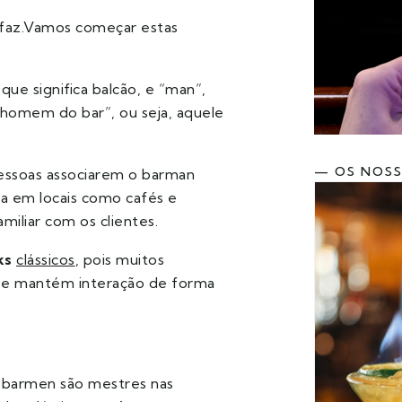
l faz.Vamos começar estas
ue significa balcão, e “man”,
homem do bar”, ou seja, aquele
— OS NOS
essoas associarem o barman
ha em locais como cafés e
iliar com os clientes.
ks
clássicos
, pois muitos
s e mantém interação de forma
s
barmen
são mestres nas