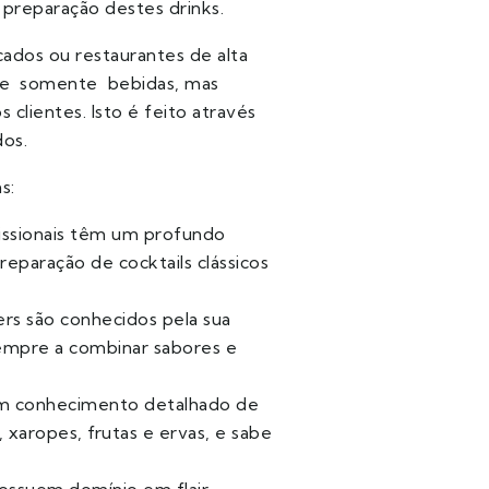
preparação destes drinks.
cados ou restaurantes de alta
erve somente bebidas, mas
os clientes. Isto é feito através
dos.
as:
issionais têm um profundo
a preparação de
cocktails
clássicos
rs são conhecidos pela sua
 sempre a combinar sabores e
m conhecimento detalhado de
 xaropes, frutas e ervas, e sabe