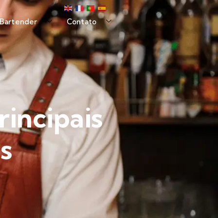
 Bartender
Contato
rincipais
s