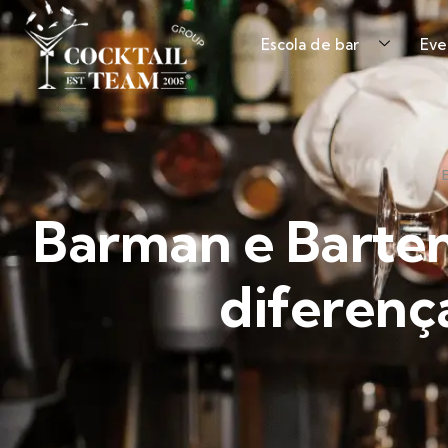
Escola de bar
Eve
Barman e Barten
diferenç