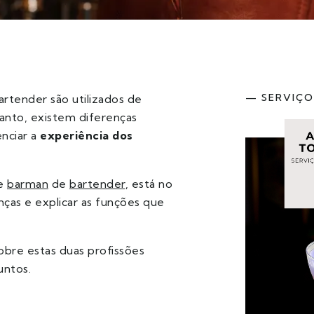
— SERVIÇO
artender são utilizados de
tanto, existem diferenças
nciar a
experiência dos
ue
barman
de
bartender
, está no
nças e explicar as funções que
obre estas duas profissões
untos.