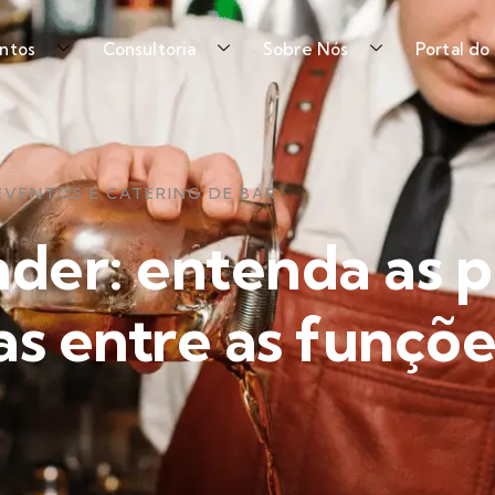
ntos
Consultoria
Sobre Nós
Portal do
EVENTOS E CATERING DE BAR
der: entenda as p
as entre as funçõe