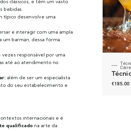
ados clássicos, e têm um vasto
s bebidas.
n típico desenvolve uma
ersar e interagir com uma ampla
ra um barman, dessa forma
as vezes responsável por uma
as até ao
atendimento
no
Técnicos e Potenciadores de
Técn
Carreira
Carre
Técnicas de Bar
Intern
ar:
além de ser um especialista
Barte
€
185.00
to do seu estabelecimento e
€
980.00
ontextos internacionais e é
e qualificado
na arte da