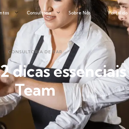
ntos
Consultoria
Sobre Nós
Portal do
CONSULTORIA DE BAR
2 dicas essenciais
Team