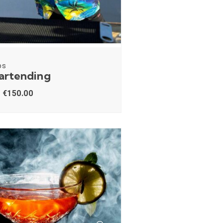
os
Bartending
€
150.00