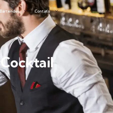
 Bartender
Contato
 Cocktail