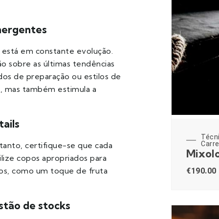
mergentes
está em constante evolução.
ão sobre as últimas tendências
dos de preparação ou estilos de
e, mas também estimula a
ails
Técn
Carre
tanto, certifique-se que cada
Mixolo
ilize copos apropriados para
vos, como um toque de fruta
€
190.00
stão de stocks