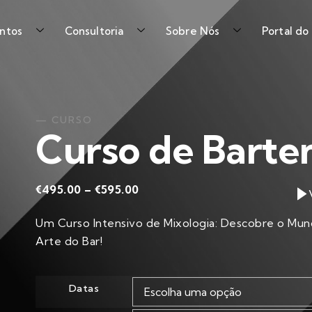
ntos
Consultoria
Sobre Nós
Portal do
— CURSO
Curso de Barte
€
495.00
–
€
595.00
Um Curso Intensivo de Mixologia: Descobre o Mun
Arte do Bar!
Datas