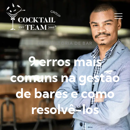
CONSULTORIA DE BAR
9 erros mais
comuns na gestão
de bares e como
resolvê-los