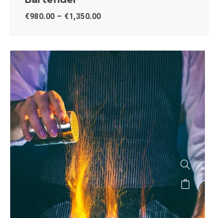
€
980.00
–
€
1,350.00