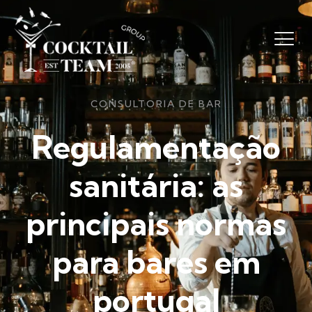
CONSULTORIA DE BAR
Regulamentação
sanitária: as
principais normas
para bares em
portugal