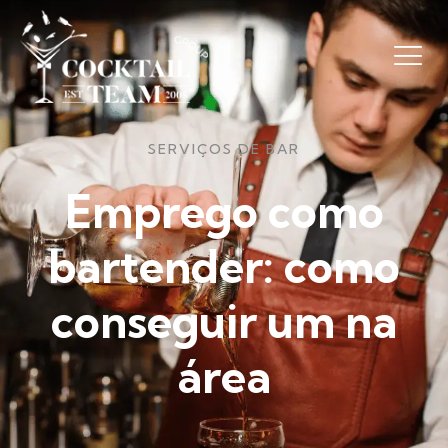
SERVIÇOS DE BAR
Emprego como
bartender: como
conseguir um na
área