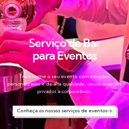
Serviço de Bar
para Eventos​
Transforme o seu evento com soluções
personalizadas e de alta qualidade, desde eventos
privados a corporativos.
Conheça os nossos serviços de eventos