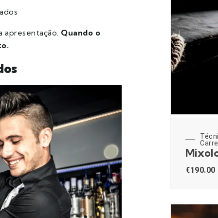
mados
 a apresentação.
Quando o
to.
dos
Técn
Carre
Mixolo
€
190.00