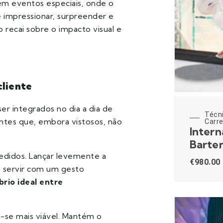
m eventos especiais, onde o
 impressionar, surpreender e
o recai sobre o impacto visual e
cliente
r integrados no dia a dia de
Técn
entes que, embora vistosos, não
Carre
Intern
Barte
pedidos. Lançar levemente a
€
980.00
u servir com um gesto
íbrio ideal entre
-se mais viável. Mantém o