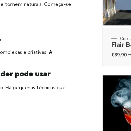
 se tornem naturais. Começa-se
Curs
o
Flair 
omplexas e criativas.
A
€
89.90
–
nder pode usar
. Há pequenas técnicas que