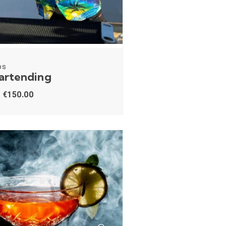
os
Bartending
€
150.00