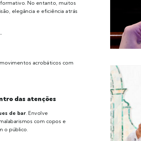
rformativo. No entanto, muitos
o, elegância e eficiência atrás
.
movimentos acrobáticos com
entro das atenções
ues de bar
. Envolve
 malabarismos com copos e
m o público.