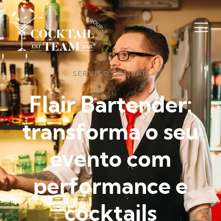
SERVIÇOS DE BAR
Flair Bartender:
transforma o seu
evento com
performance e
cocktails