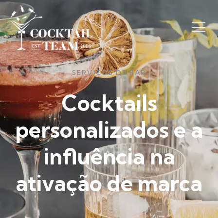
SERVIÇOS DE BAR
Cocktails
personalizados e a
influência na
ativação de marca