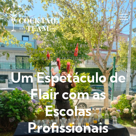
OS NOSSOS EVENTOS
,
CATERING DE BAR
,
FLAIR BARTENDER​
,
SERVIÇOS DE BAR
,
SERVIÇOS DE BAR
,
TEMÁTICAS DE BAR
Um Espetáculo de
Flair com as
Escolas
Profissionais