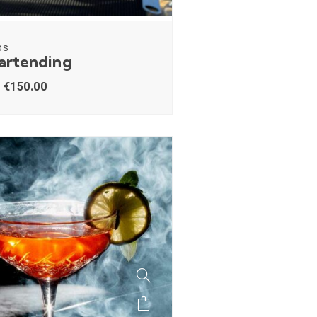
os
Bartending
€
150.00