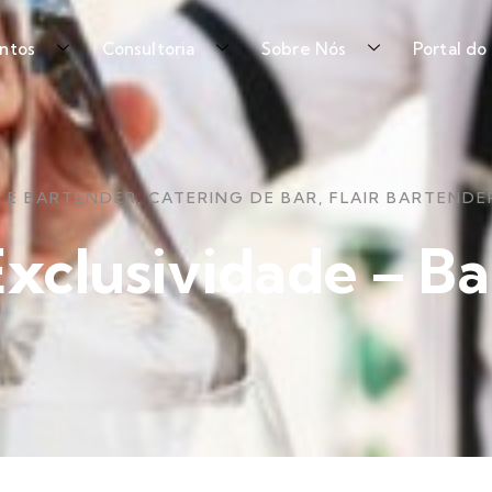
ntos
Consultoria
Sobre Nós
Portal do
 E BARTENDER
,
CATERING DE BAR
,
FLAIR BARTENDER
Exclusividade – Ba