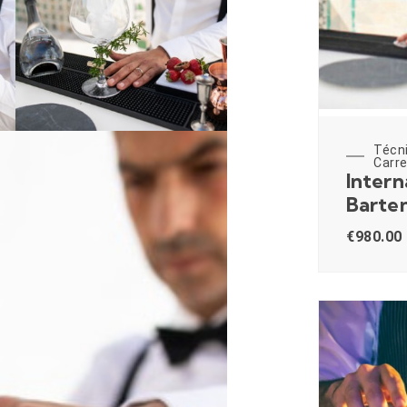
Técn
Carre
Intern
Barte
€
980.00