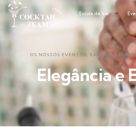
Escola de bar
Eve
OS NOSSOS EVENTOS
,
BAR GIN
,
BARMAN
Elegância e 