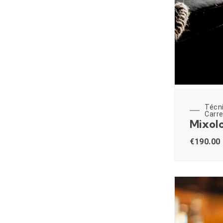
Técn
Carre
Mixolo
€
190.00