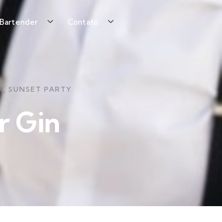
 Bartender
Contato
​
,
SUNSET PARTY
r Gin