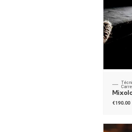
Técn
Carre
Mixolo
€
190.00