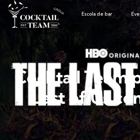
Escola de bar
Eve
Cocktail Team p
Last of Us co