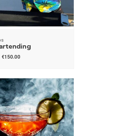
os
Bartending
€
150.00