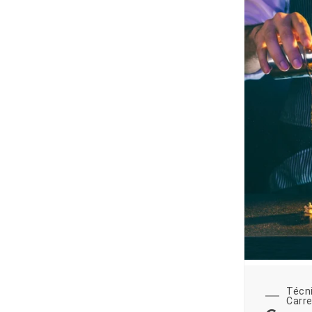
Técn
Carre