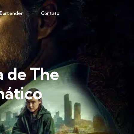
 Bartender
Contato
a de The
mático