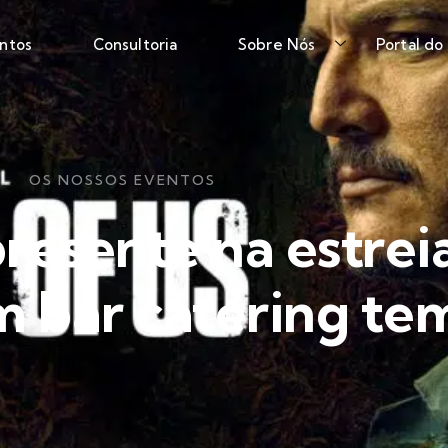
ntos
Consultoria
Sobre Nós
Portal do
OS NOSSOS EVENTOS
resente na estrei
m bar catering te