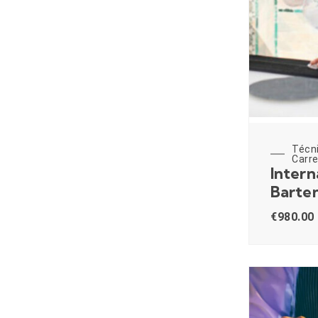
Técn
Carre
Intern
Barte
€
980.00