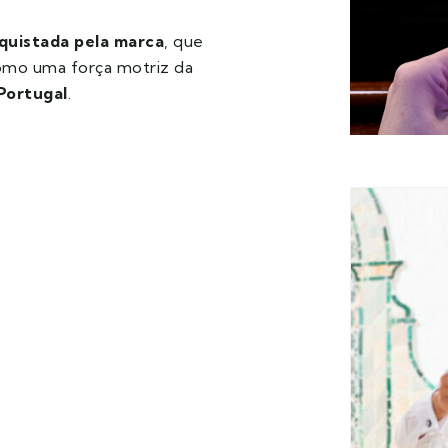
nquistada pela marca
, que
como uma força motriz da
Portugal
.