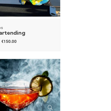
os
Bartending
€
150.00