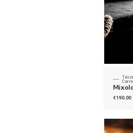
Técn
Carre
Mixolo
€
190.00