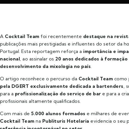
A
Cocktail Team
foi recentemente
destaque na revista
publicações mais prestigiadas e influentes do setor da h
Portugal. Esta reportagem reforça a
importância e imp
nacional
, ao assinalar os
20 anos dedicados à formação 
desenvolvimento da mixologia no país
.
O artigo reconhece o percurso da
Cocktail Team
como
pela DGERT exclusivamente dedicada a bartenders
, 
para a
profissionalização do serviço de bar
e para a cr
profissionais altamente qualificados.
Com mais de
5.000 alunos formados
e milhares de even
Cocktail Team
na
Publituris Hotelaria
evidencia o seu 
referência incontornável no setor
.