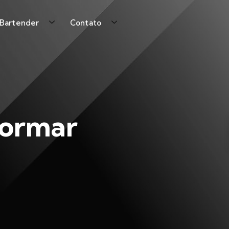
 Bartender
Contato
 formar