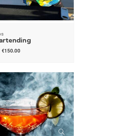
os
Bartending
€
150.00