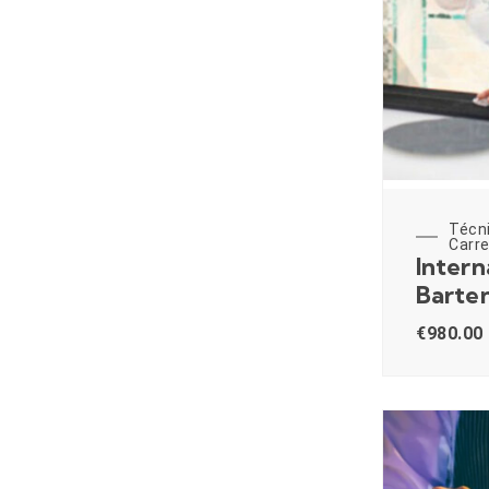
Técn
Carre
Intern
Barte
€
980.00