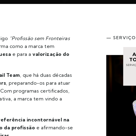
— SERVIÇO
tigo
“Profissão sem Fronteiras
forma como a marca tem
guesa
e para a
valorização do
ail Team
, que há duas décadas
ers
, preparando-os para atuar
. Com programas certificados,
ativa, a marca tem vindo a
referência incontornável na
o da profissão
e afirmando-se
iras
.