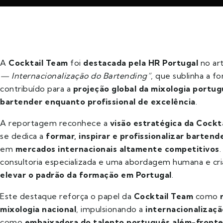
A
Cocktail Team
foi
destacada pela HR Portugal
no ar
— Internacionalização do Bartending”
, que sublinha a 
contribuído para a
projeção global da mixologia portu
bartender enquanto profissional de excelência
.
A reportagem reconhece a
visão estratégica da Cockt
se dedica a
formar, inspirar e profissionalizar bartend
em
mercados internacionais altamente competitivos
consultoria especializada e uma abordagem humana e cri
elevar o padrão da formação em Portugal
.
Este destaque reforça o papel da
Cocktail Team
como
mixologia nacional
, impulsionando a
internacionalizaçã
como
embaixadora do talento português além-fronte