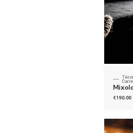
Técn
Carre
Mixolo
€
190.00