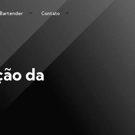
 Bartender
Contato
ção da