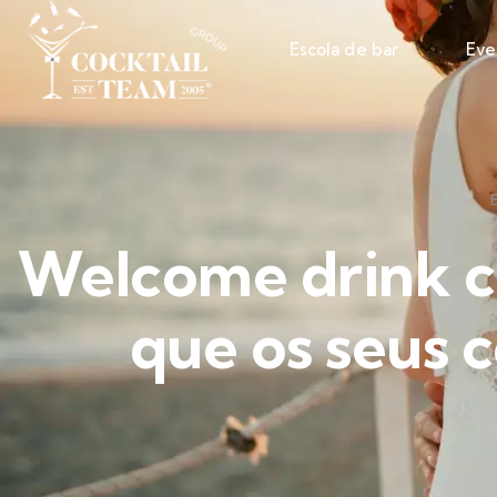
Escola de bar
Eve
Welcome drink c
que os seus 