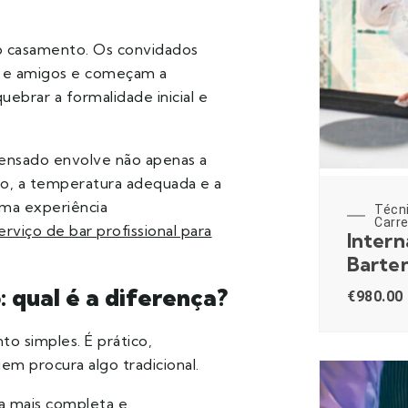
o casamento. Os convidados
s e amigos e começam a
ebrar a formalidade inicial e
ensado envolve não apenas a
ão, a temperatura adequada e a
uma experiência
Técn
Carre
erviço de bar profissional para
Intern
Barte
 qual é a diferença?
€
980.00
 simples. É prático,
em procura algo tradicional.
a mais completa e