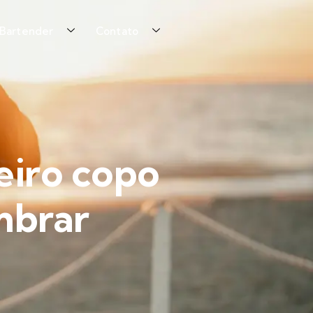
 Bartender
Contato
eiro copo
mbrar