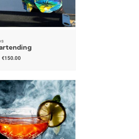
os
Bartending
€
150.00