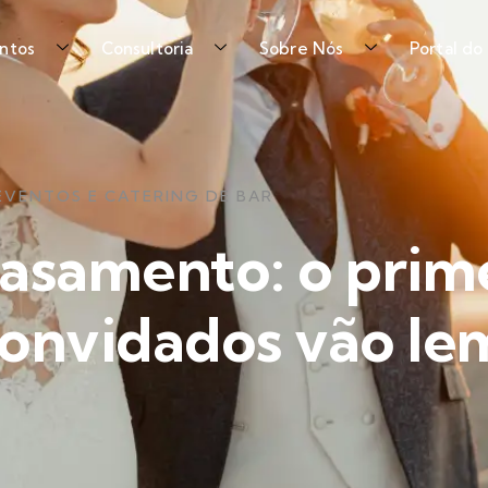
ntos
Consultoria
Sobre Nós
Portal do
EVENTOS E CATERING DE BAR
asamento: o prim
convidados vão le