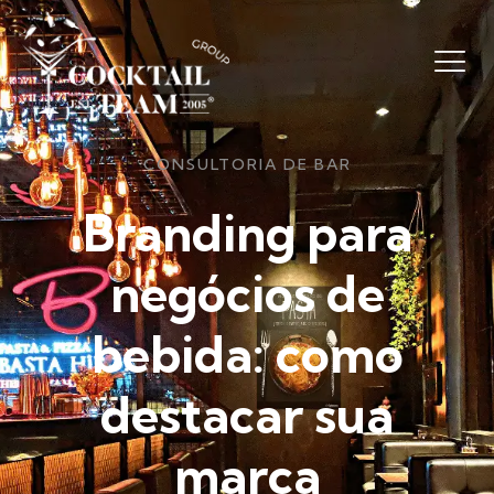
CONSULTORIA DE BAR
Branding para
negócios de
bebida: como
destacar sua
marca