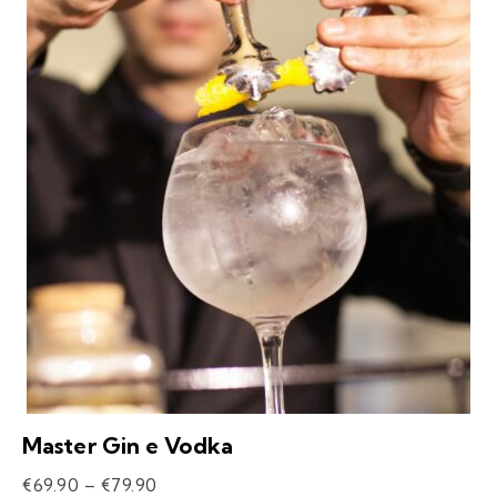
Master Gin e Vodka
€
69.90
–
€
79.90