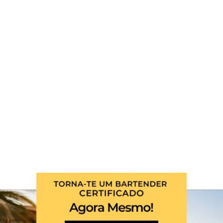
fruta, depois a tensão. A lima dá firmeza, o
gengibre acrescenta energia e, se quiseres,
pimenta preta fecha com elegância, como um
segredo ao ouvido. É um mocktail para brindar à
química, sem precisar de álcool para acender a
chama.
Autor: Hugo Silva