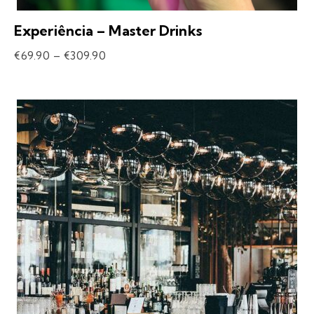
Experiência – Master Drinks
€
69.90
–
€
309.90