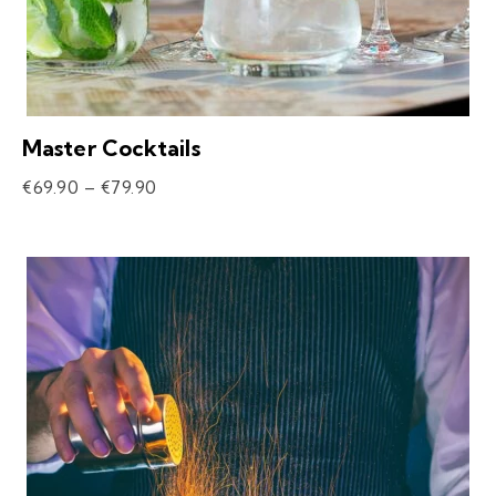
Master Cocktails
€
69.90
–
€
79.90