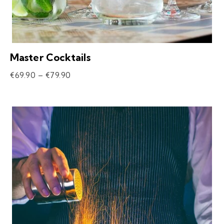
Master Cocktails
€
69.90
–
€
79.90