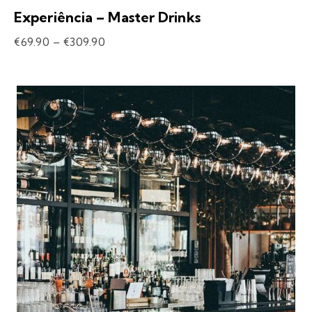
Experiência – Master Drinks
€
69.90
–
€
309.90