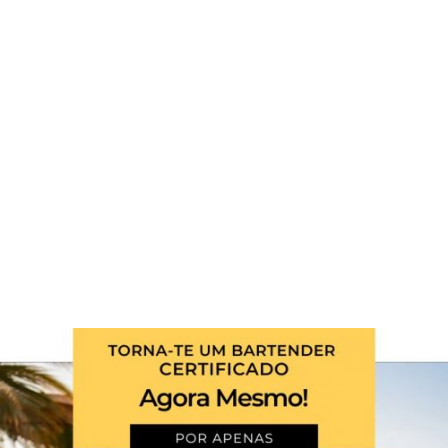
de cor, alegria e música, tal como Ocean Drive. Até
agora, continua a ser a minha cidade preferida no
mundo.
Autor:
Agostinho Matos