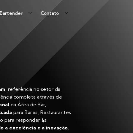
 Bartender
Contato
am
, referência no setor da
iência completa através de
onal
da Área de Bar,
izada
para Bares, Restaurantes
do para responder às
 a excelência e a inovação
.