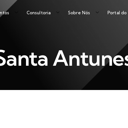
ntos
Consultoria
Sobre Nós
Portal do
Santa Antune
Hotel F&B Manager – Farol Hotel