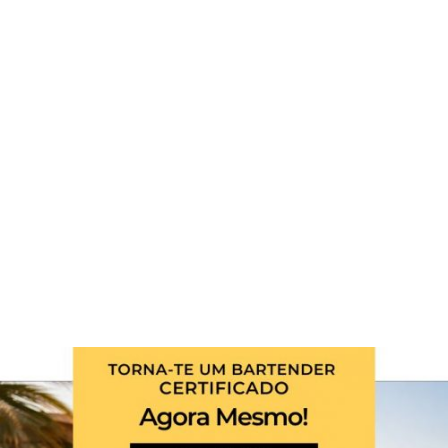
Coloque as folhas de manjericão, o açúcar e o sumo
de limão natural num copo longo (highball). Com um
pilão ou um muddler, esmague os ingredientes.
Adicione o gin e o sumo de ananás e misture bem.
Junte gelo e água gaseificada e mexa suavemente.
Decore com uma folha de manjericão e cubos de
ananás.