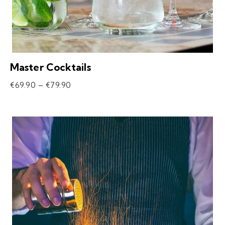
Master Cocktails
€
69.90
–
€
79.90