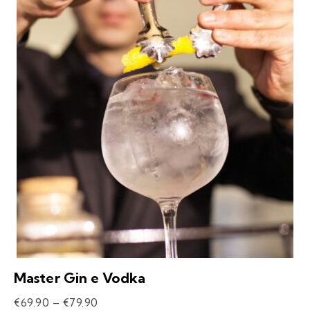
Master Gin e Vodka
€
69.90
–
€
79.90