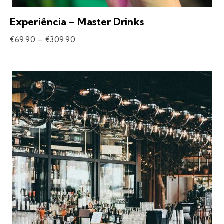
Experiência – Master Drinks
€
69.90
–
€
309.90