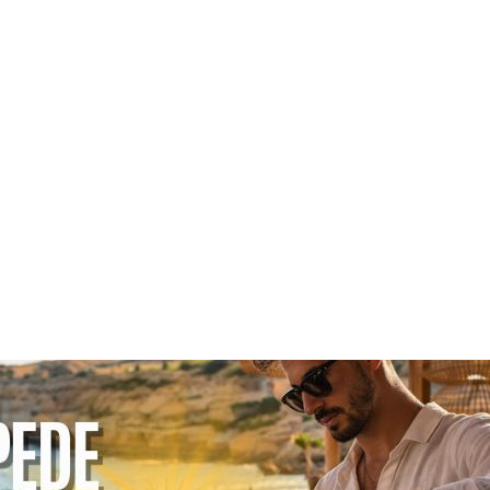
Bombom de frutos do bosque – Dissolva 0,5 g de algin
liquidificador/ batedeira; verta para uma taça. Pique um
morangos e de frutos do bosque e misture-os com uma
iogurte. Encha uma colher de esferificação e banhe-a n
três minutos. Retire o bombom.