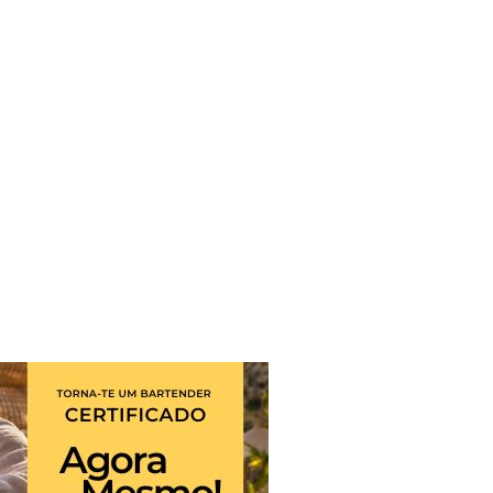
ato em 10 cl água num
a colher (sopa) de
 colher (sopa)
a solução entre um a