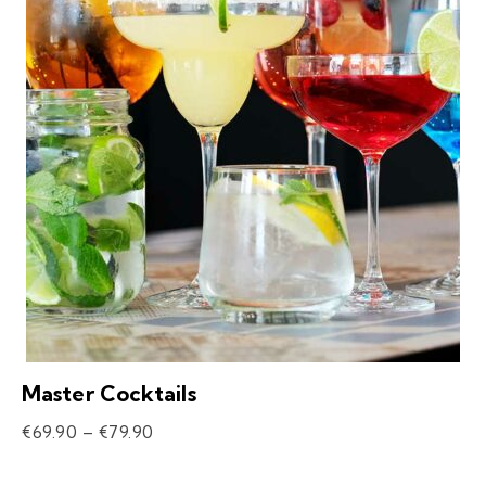
Master Cocktails
€
69.90
–
€
79.90