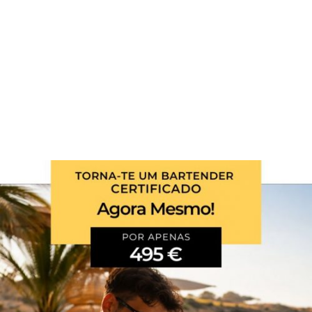
Num cálice, verta a tequila e o Cointreau. Misture
com uma colher de bar e junte o xarope de
framboesa. Decore com a framboesa.