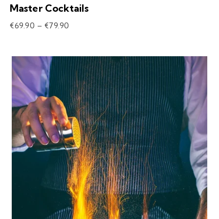
Master Cocktails
€
69.90
–
€
79.90