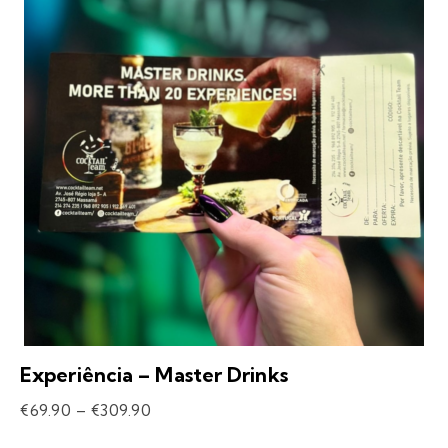
Experiência – Master Drinks
€
69.90
–
€
309.90