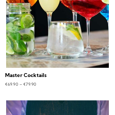
Master Cocktails
€
69.90
–
€
79.90