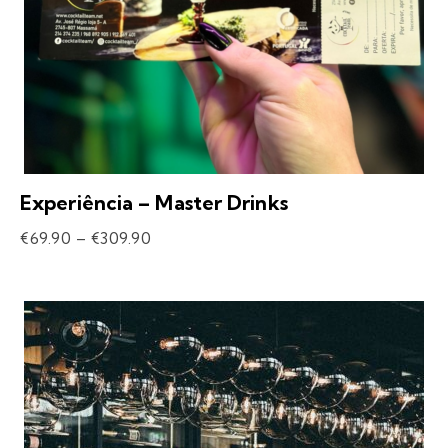
Experiência – Master Drinks
€
69.90
–
€
309.90