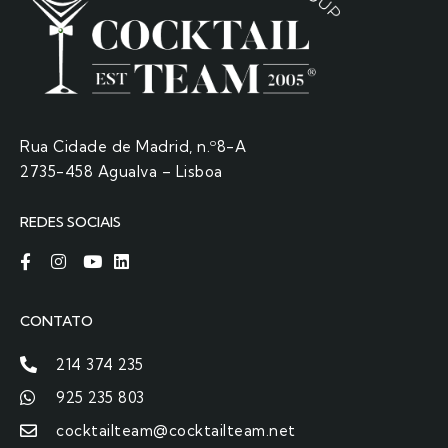
Rua Cidade de Madrid, n.º8-A
2735-458 Agualva – Lisboa
REDES SOCIAIS
CONTATO
214 374 235
925 235 803
cocktailteam@cocktailteam.net