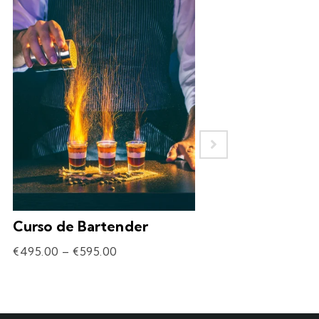
Curso de Bartender
Experiência – 
Drinks
€
495.00
–
€
595.00
€
69.90
–
€
309.90