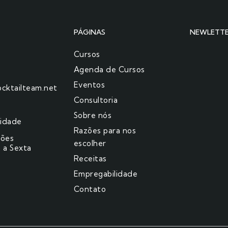
PÁGINAS
NEWLETT
Cursos
Agenda de Cursos
Eventos
cktailteam.net
Consultoria
Sobre nós
cidade
Razões para nos
ções
escolher​
 a Sexta
Receitas
Empregabilidade
Contato