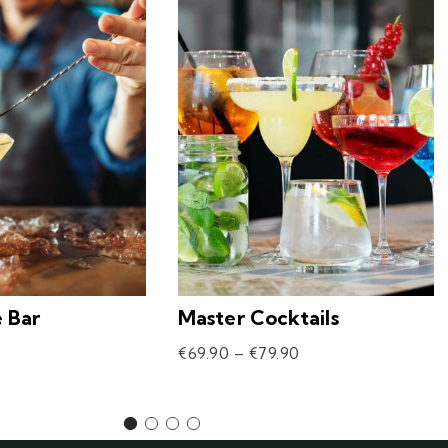
e Bar
Master Cocktails
€
69.90
–
€
79.90