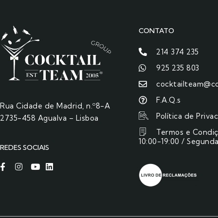
CONTATO
214 374 235
925 235 803
cocktailteam@co
F.A.Q.s
Rua Cidade de Madrid, n.º8-A
Política de Priva
2735-458 Agualva – Lisboa
Termos e Condi
10:00-19:00 / Segunda
REDES SOCIAIS