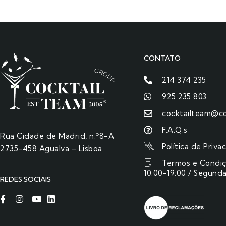
CONTATO
214 374 235
925 235 803
cocktailteam@co
F.A.Q.s
Rua Cidade de Madrid, n.º8-A
Política de Priva
2735-458 Agualva – Lisboa
Termos e Condi
10:00-19:00 / Segunda
REDES SOCIAIS