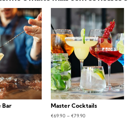
e Bar
Master Cocktails
€
69.90
–
€
79.90