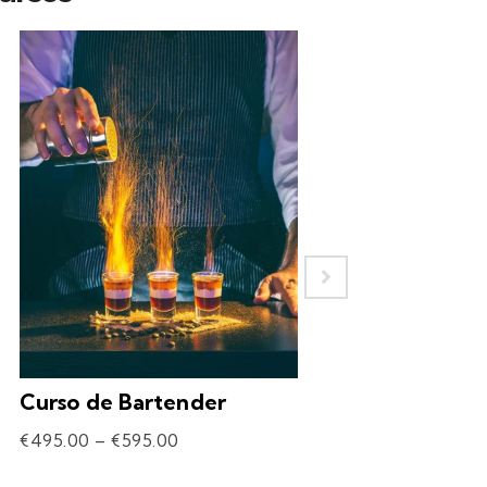
Curso de Bartender
Experiência – 
Drinks
€
495.00
–
€
595.00
€
69.90
–
€
309.90