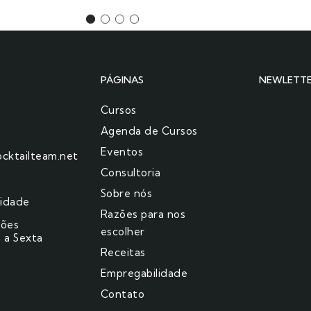
PÁGINAS
NEWLETT
Cursos
Agenda de Cursos
Eventos
cktailteam.net
Consultoria
Sobre nós
cidade
Razões para nos
ções
escolher​
 a Sexta
Receitas
Empregabilidade
Contato