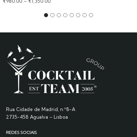
€
980.00
–
€
1,350.00
Rua Cidade de Madrid, n.º8-A
2735-458 Agualva – Lisboa
REDES SOCIAIS