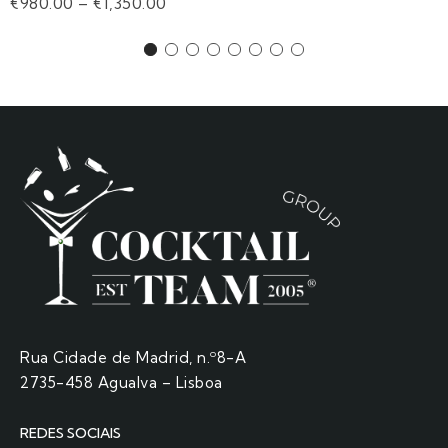
€
980.00
–
€
1,350.00
Rua Cidade de Madrid, n.º8-A
2735-458 Agualva – Lisboa
REDES SOCIAIS