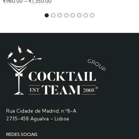
€
980.00
–
€
1,350.00
Rua Cidade de Madrid, n.º8-A
2735-458 Agualva – Lisboa
REDES SOCIAIS