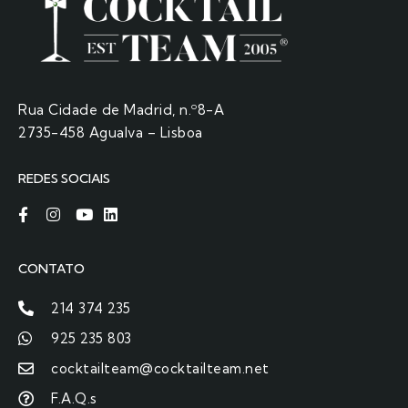
Rua Cidade de Madrid, n.º8-A
2735-458 Agualva – Lisboa
REDES SOCIAIS
CONTATO
214 374 235
925 235 803
cocktailteam@cocktailteam.net
F.A.Q.s