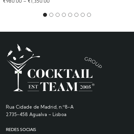
€
980.00
–
€
1,350.00
Rua Cidade de Madrid, n.º8-A
2735-458 Agualva – Lisboa
REDES SOCIAIS