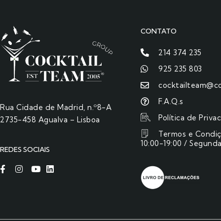
CONTATO
214 374 235
925 235 803
cocktailteam@co
F.A.Q.s
Rua Cidade de Madrid, n.º8-A
Política de Priva
2735-458 Agualva – Lisboa
Termos e Condi
10:00-19:00 / Segunda
REDES SOCIAIS