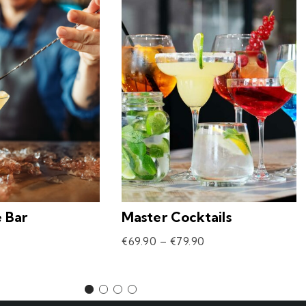
e Bar
Master Cocktails
€
69.90
–
€
79.90