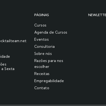
PÁGINAS
NEWLETT
Cursos
Agenda de Cursos
Eventos
cktailteam.net
Consultoria
Sobre nós
cidade
Razões para nos
ções
escolher​
 a Sexta
Receitas
Empregabilidade
Contato