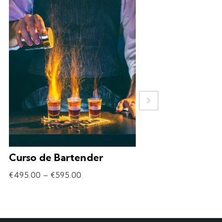
Curso de Bartender
Experiência – 
Drinks
€
495.00
–
€
595.00
€
69.90
–
€
309.90