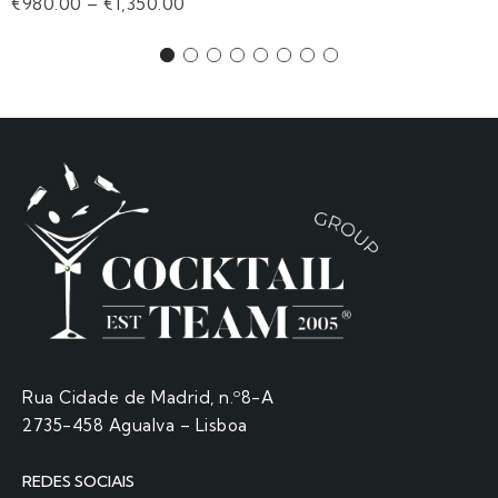
€
980.00
–
€
1,350.00
Rua Cidade de Madrid, n.º8-A
2735-458 Agualva – Lisboa
REDES SOCIAIS