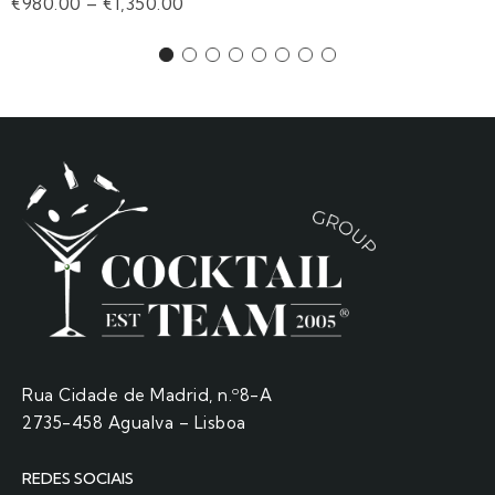
€
980.00
–
€
1,350.00
Rua Cidade de Madrid, n.º8-A
2735-458 Agualva – Lisboa
REDES SOCIAIS