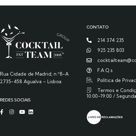
CONTATO
214 374 235
925 235 803
cocktailteam@co
F.A.Q.s
Rua Cidade de Madrid, n.º8-A
Política de Priva
2735-458 Agualva – Lisboa
Termos e Condi
10:00-19:00 / Segunda
REDES SOCIAIS