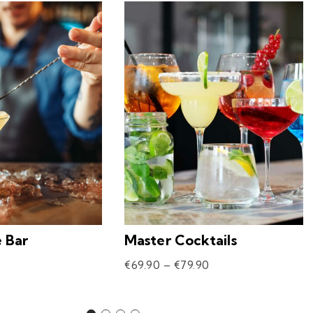
e Bar
Master Cocktails
€
69.90
–
€
79.90