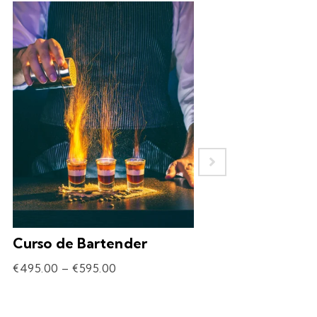
Curso de Bartender
Experiência – 
Drinks
€
495.00
–
€
595.00
€
69.90
–
€
309.90