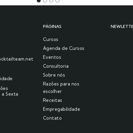
PÁGINAS
NEWLETT
Cursos
Agenda de Cursos
Eventos
cktailteam.net
Consultoria
Sobre nós
cidade
Razões para nos
ções
escolher​
 a Sexta
Receitas
Empregabilidade
Contato