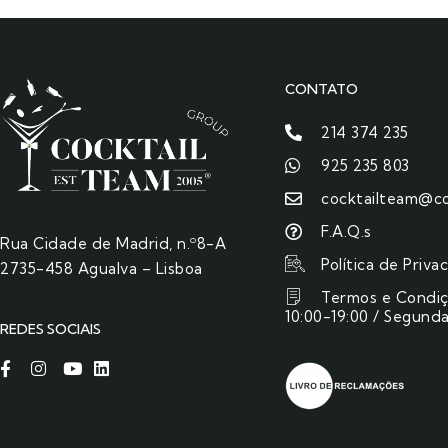
CONTATO
214 374 235
925 235 803
cocktailteam@co
F.A.Q.s
Rua Cidade de Madrid, n.º8-A
Política de Priva
2735-458 Agualva – Lisboa
Termos e Condi
10:00-19:00 / Segunda
REDES SOCIAIS