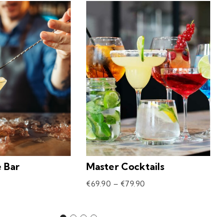
e Bar
Master Cocktails
€
69.90
–
€
79.90