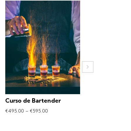
Curso de Bartender
Experiência – 
Drinks
€
495.00
–
€
595.00
€
69.90
–
€
309.90