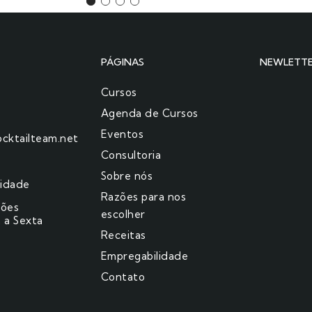
PÁGINAS
NEWLETT
Cursos
Agenda de Cursos
Eventos
cktailteam.net
Consultoria
Sobre nós
cidade
Razões para nos
ções
escolher​
 a Sexta
Receitas
Empregabilidade
Contato