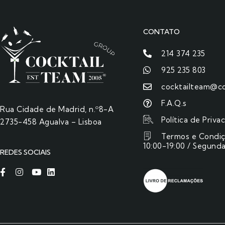
CONTATO
214 374 235
925 235 803
cocktailteam@co
F.A.Q.s
Rua Cidade de Madrid, n.º8-A
Política de Priva
2735-458 Agualva – Lisboa
Termos e Condi
10:00-19:00 / Segunda
REDES SOCIAIS