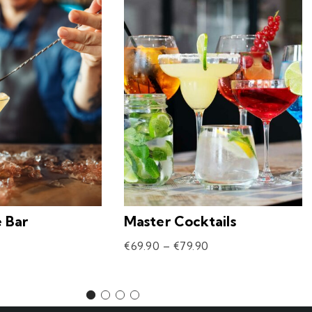
e Bar
Master Cocktails
€
69.90
–
€
79.90