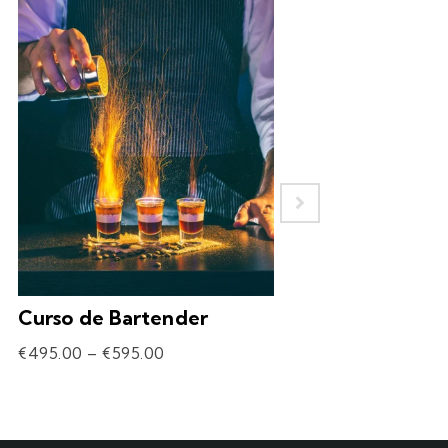
Curso de Bartender
Experiência – 
Drinks
€
495.00
–
€
595.00
€
69.90
–
€
309.90