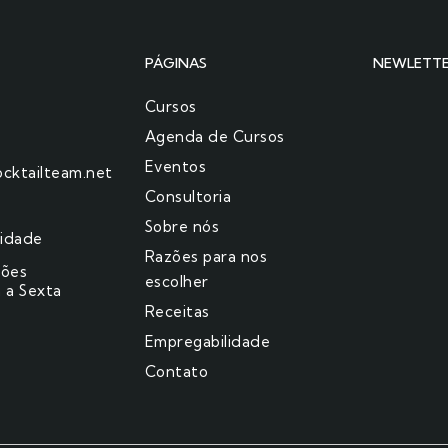
PÁGINAS
NEWLETT
Cursos
Agenda de Cursos
Eventos
cktailteam.net
Consultoria
Sobre nós
cidade
Razões para nos
ções
escolher​
 a Sexta
Receitas
Empregabilidade
Contato