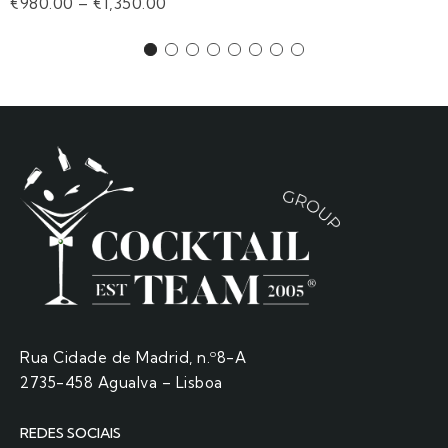
€
980.00
–
€
1,350.00
Rua Cidade de Madrid, n.º8-A
2735-458 Agualva – Lisboa
REDES SOCIAIS