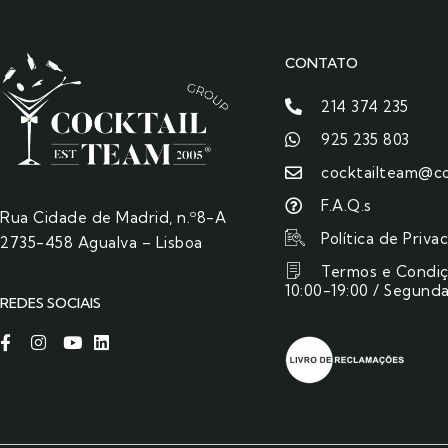
CONTATO
214 374 235
925 235 803
cocktailteam@co
F.A.Q.s
Rua Cidade de Madrid, n.º8-A
Política de Priva
2735-458 Agualva – Lisboa
Termos e Condi
10:00-19:00 / Segunda
REDES SOCIAIS