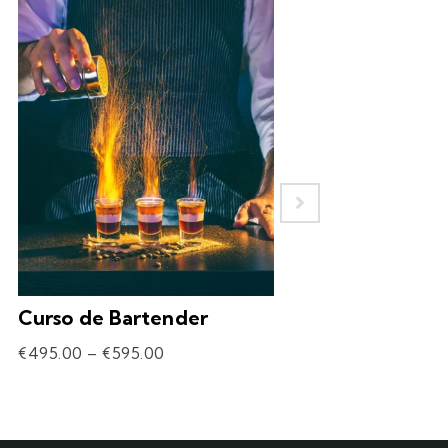
Curso de Bartender
Experiência – 
Drinks
€
495.00
–
€
595.00
€
69.90
–
€
309.90