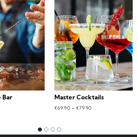
e Bar
Master Cocktails
€
69.90
–
€
79.90