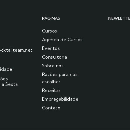
PÁGINAS
NEWLETT
Cursos
Agenda de Cursos
Eventos
cktailteam.net
Consultoria
Sobre nós
cidade
Razões para nos
ções
escolher​
 a Sexta
Receitas
Empregabilidade
Contato