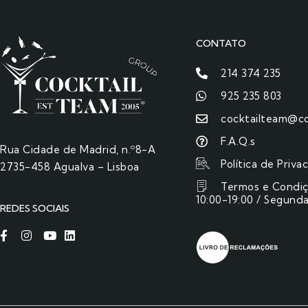
CONTATO
214 374 235
925 235 803
cocktailteam@co
F.A.Q.s
Rua Cidade de Madrid, n.º8-A
Política de Priva
2735-458 Agualva – Lisboa
Termos e Condi
10:00-19:00 / Segunda
REDES SOCIAIS