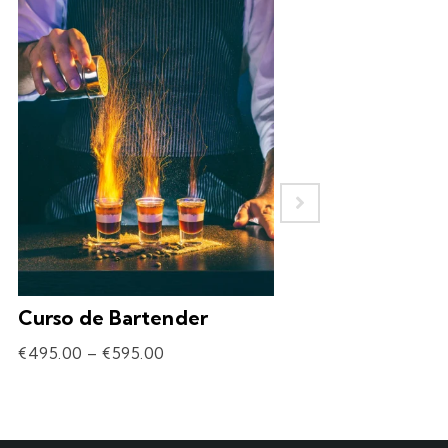
Curso de Bartender
Experiência – 
Drinks
€
495.00
–
€
595.00
€
69.90
–
€
309.90