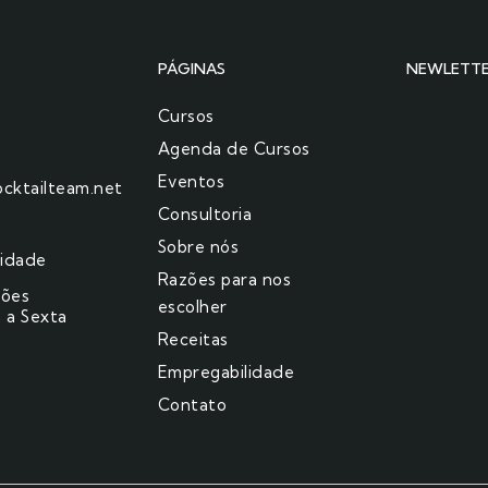
PÁGINAS
NEWLETT
Cursos
Agenda de Cursos
Eventos
cktailteam.net
Consultoria
Sobre nós
cidade
Razões para nos
ções
escolher​
 a Sexta
Receitas
Empregabilidade
Contato