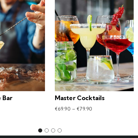
e Bar
Master Cocktails
€
69.90
–
€
79.90