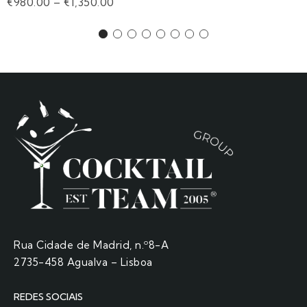
€
980.00
–
€
1,350.00
Rua Cidade de Madrid, n.º8-A
2735-458 Agualva – Lisboa
REDES SOCIAIS