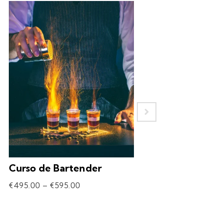
Curso de Bartender
Experiência – 
Drinks
€
495.00
–
€
595.00
€
69.90
–
€
309.90