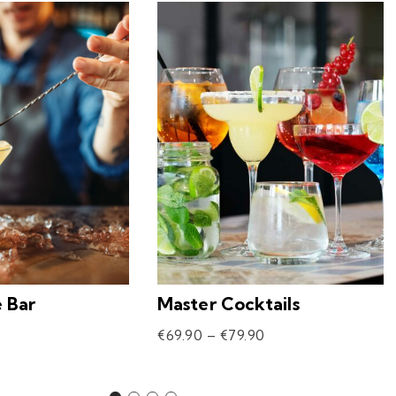
e Bar
Master Cocktails
€
69.90
–
€
79.90