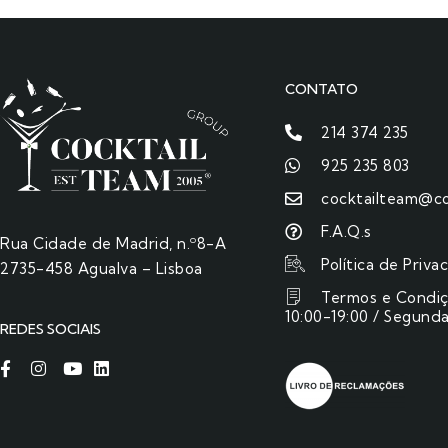
CONTATO
214 374 235
925 235 803
cocktailteam@co
F.A.Q.s
Rua Cidade de Madrid, n.º8-A
Política de Priva
2735-458 Agualva – Lisboa
Termos e Condi
10:00-19:00 / Segunda
REDES SOCIAIS