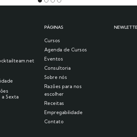
PÁGINAS
NEWLETT
Cursos
Agenda de Cursos
Eventos
cktailteam.net
Consultoria
Sobre nós
cidade
Razões para nos
ções
escolher​
 a Sexta
Receitas
Empregabilidade
Contato