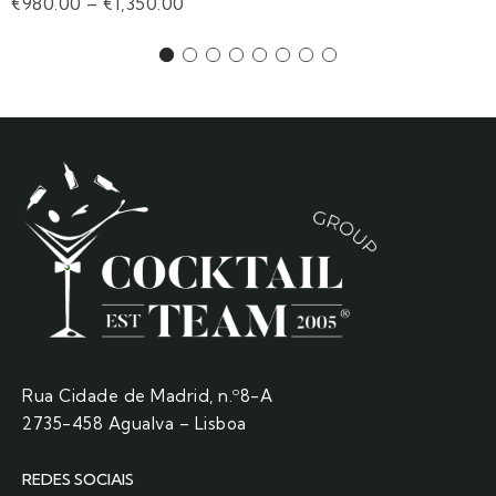
€
980.00
–
€
1,350.00
Rua Cidade de Madrid, n.º8-A
2735-458 Agualva – Lisboa
REDES SOCIAIS