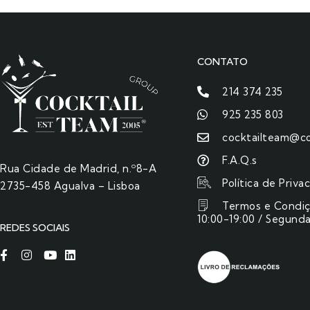
CONTATO
214 374 235
925 235 803
cocktailteam@co
F.A.Q.s
Rua Cidade de Madrid, n.º8-A
Política de Priva
2735-458 Agualva – Lisboa
Termos e Condi
10:00-19:00 / Segunda
REDES SOCIAIS