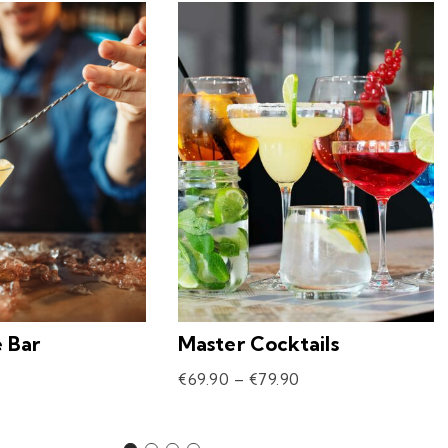
e Bar
Master Cocktails
€
69.90
–
€
79.90