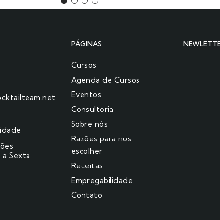
PÁGINAS
NEWLETT
Cursos
Agenda de Cursos
Eventos
cktailteam.net
Consultoria
Sobre nós
cidade
Razões para nos
ções
escolher​
 a Sexta
Receitas
Empregabilidade
Contato