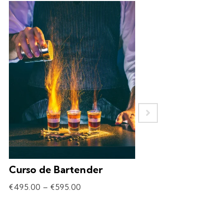
Curso de Bartender
Experiência – 
Drinks
€
495.00
–
€
595.00
€
69.90
–
€
309.90