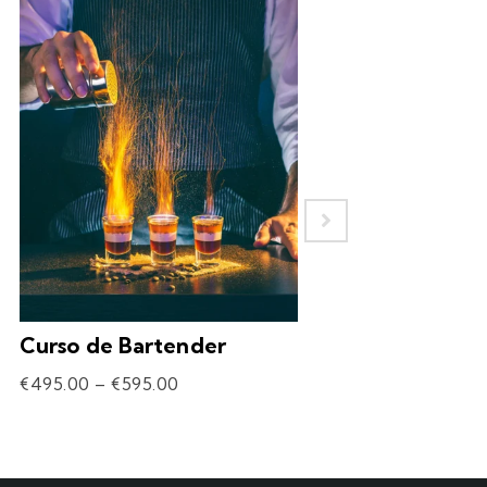
Curso de Bartender
Experiência – 
Drinks
€
495.00
–
€
595.00
€
69.90
–
€
309.90