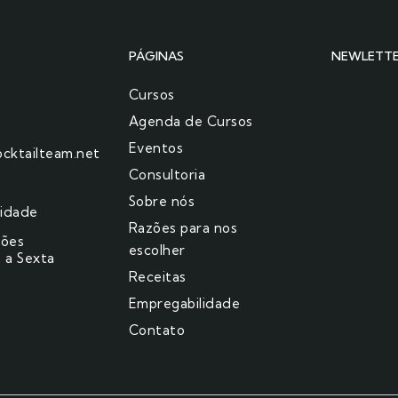
PÁGINAS
NEWLETT
Cursos
Agenda de Cursos
Eventos
cktailteam.net
Consultoria
Sobre nós
cidade
Razões para nos
ções
escolher​
 a Sexta
Receitas
Empregabilidade
Contato