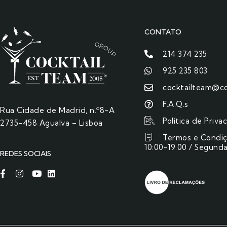
CONTATO
214 374 235
925 235 803
cocktailteam@co
F.A.Q.s
Rua Cidade de Madrid, n.º8-A
Política de Priva
2735-458 Agualva – Lisboa
Termos e Condi
10:00-19:00 / Segunda
REDES SOCIAIS