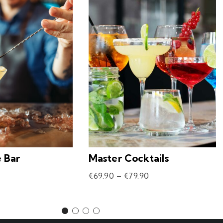
e Bar
Master Cocktails
€
69.90
–
€
79.90