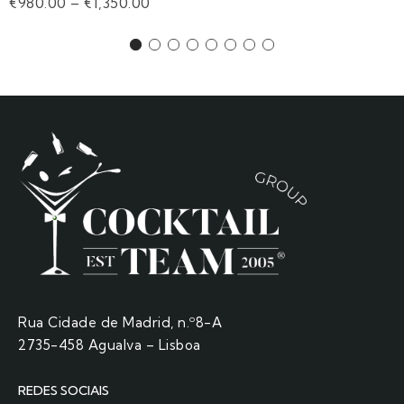
€
980.00
–
€
1,350.00
Rua Cidade de Madrid, n.º8-A
2735-458 Agualva – Lisboa
REDES SOCIAIS