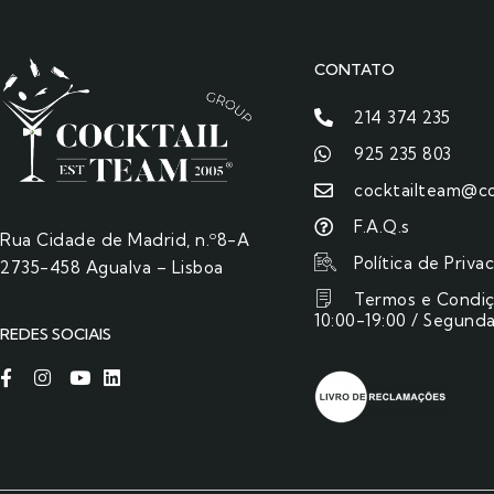
CONTATO
214 374 235
925 235 803
cocktailteam@co
F.A.Q.s
Rua Cidade de Madrid, n.º8-A
Política de Priva
2735-458 Agualva – Lisboa
Termos e Condi
10:00-19:00 / Segunda
REDES SOCIAIS