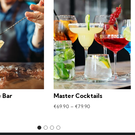
e Bar
Master Cocktails
€
69.90
–
€
79.90