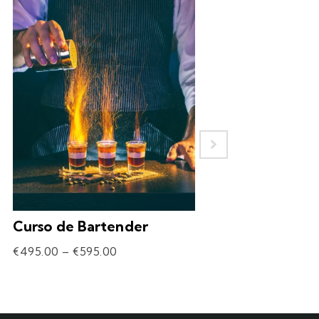
Curso de Bartender
Experiência – 
Drinks
€
495.00
–
€
595.00
€
69.90
–
€
309.90