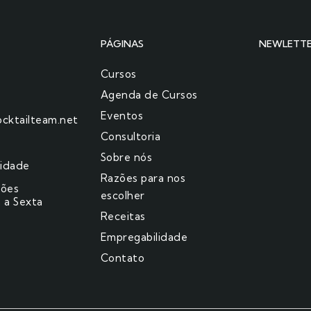
PÁGINAS
NEWLETT
Cursos
Agenda de Cursos
Eventos
cktailteam.net
Consultoria
Sobre nós
cidade
Razões para nos
ções
escolher​
 a Sexta
Receitas
Empregabilidade
Contato